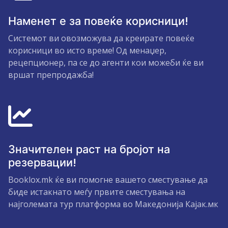
Наменет е за повеќе корисници!
Системот ви овозможува да креирате повеќе
корисници во исто време! Од менаџер,
рецепционер, па се до агенти кои можеби ќе ви
вршат препродажба!
Значителен раст на бројот на
резервации!
Booklox.mk ќе ви помогне вашето сместување да
биде истакнато меѓу првите сместувања на
најголемата тур платформа во Македонија Кајак.мк