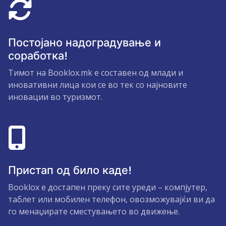
Постојано надоградување и
соработка!
Тимот на Booklox.mk е составен од млади и
иновативни лица кои се во тек со најновите
иновации во туризмот.
Пристап од било каде!
Booklox е достапен преку сите уреди – компјутер,
таблет или мобилен телефон, овозможувајќи ви да
го менаџирате сместувањето во движење.